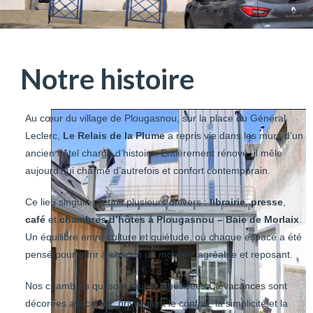
Notre histoire
Au cœur du village de Plougasnou, sur la place du Général
Leclerc,
Le Relais de la Plume
a repris vie dans les murs d’un
ancien hôtel chargé d’histoire. Entièrement rénové, il mêle
aujourd’hui charme d’autrefois et confort contemporain.
Ce lieu singulier réunit plusieurs univers :
librairie
,
presse
,
café
et
chambres d’hôtes à Plougasnou – Baie de Morlaix
.
Un équilibre entre culture et quiétude, où chaque espace a été
pensé pour offrir à chacun un moment agréable et reposant.
Nos chambres qui sont toutes labellisées
Clévacances
sont
décorées avec goût, privilégient le confort, la simplicité et la